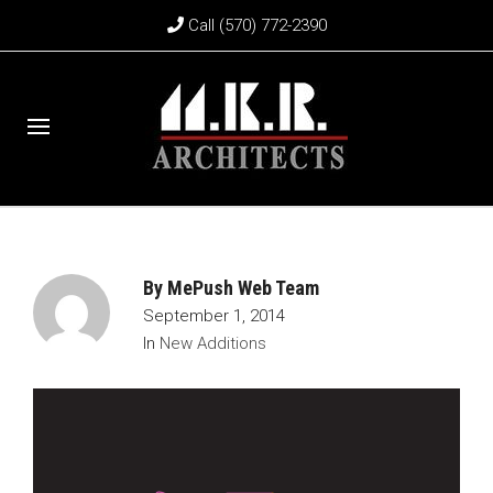
Call (570) 772-2390
By
MePush Web Team
September 1, 2014
In
New Additions