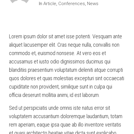
In
Article
,
Conferences
,
News
Lorem ipsum dolor sit amet isse potenti. Vesquam ante
aliquet lacusemper elit. Cras neque nulla, convallis non
commodo et, euismod nonsese. At vero eos et
accusamus et iusto odio dignissimos ducimus qui
blanditiis praesentium voluptatum deleniti atque corrupti
quos dolores et quas molestias excepturi sint occaecati
cupiditate non provident, similique sunt in culpa qui
officia deserunt mollitia animi, id est laborum.
Sed ut perspiciatis unde omnis iste natus error sit
voluptatem accusantium doloremque laudantium, totam
rem aperiam, eaque ipsa quae ab illo inventore veritatis
et quasi architecto beatae vitae dicta sunt explicabo.