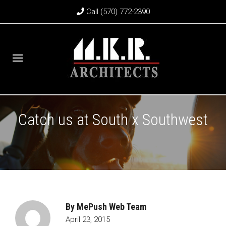
Call (570) 772-2390
Catch us at South x Southwest
By
MePush Web Team
April 23, 2015